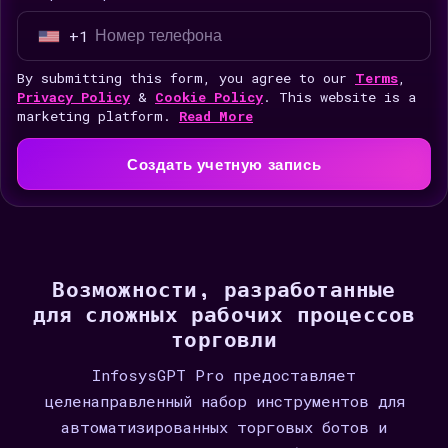
+1
U
n
By submitting this form, you agree to our
Terms
,
i
Privacy Policy
&
Cookie Policy
. This website is a
marketing platform.
Read More
t
e
Создать учетную запись
d
S
t
a
t
Возможности, разработанные
e
для сложных рабочих процессов
s
торговли
+
InfosysGPT Pro предоставляет
1
целенаправленный набор инструментов для
автоматизированных торговых ботов и