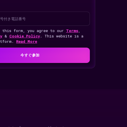
g this form, you agree to our
Terms
,
y
&
Cookie Policy
. This website is a
atform.
Read More
今すぐ参加