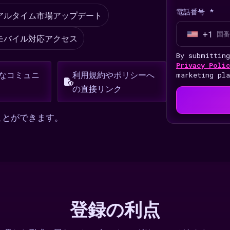
電話番号 *
アルタイム市場アップデート
+1
U
モバイル対応アクセス
n
By submittin
i
Privacy Polic
なコミュニ
利用規約やポリシーへ
marketing pl
t
の直接リンク
e
d
ことができます。
S
t
a
t
e
s
登録の利点
+
1