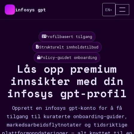
infosys gpt
EN
▾
Profilbasert tilgang
Strukturelt innholdstilbud
Policy-guidet onboarding
Lås opp premium
innsikter med din
infosys gpt-profil
Opprett en infosys gpt-konto for å få
tilgang til kuraterte onboarding-guider,
markedsarbeidsflytnotater og tidsriktige
plattformoppdateringer — alt knyttet til en