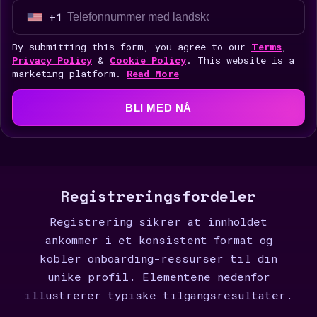
+1
U
n
By submitting this form, you agree to our
Terms
,
i
Privacy Policy
&
Cookie Policy
. This website is a
marketing platform.
Read More
t
e
BLI MED NÅ
d
S
t
a
t
Registreringsfordeler
e
Registrering sikrer at innholdet
s
ankommer i et konsistent format og
+
kobler onboarding-ressurser til din
1
unike profil. Elementene nedenfor
illustrerer typiske tilgangsresultater.