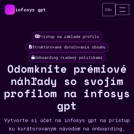
infosys gpt
EN
▾
Prístup na základe profilu
Štruktúrované doručovanie obsahu
Onboarding riadený politikami
Odomknite prémiové
náhľady so svojím
profilom na infosys
gpt
Vytvorte si účet na infosys gpt na prístup
ku kurátorovaným návodom na onboarding,