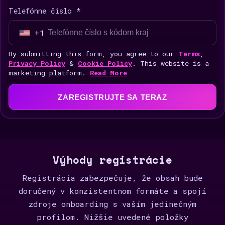
Telefónne číslo *
+1
U
n
By submitting this form, you agree to our
Terms
,
i
Privacy Policy
&
Cookie Policy
. This website is a
marketing platform.
Read More
t
e
ZAREGISTRUJTE SA TERAZ
d
S
t
a
t
Výhody registrácie
e
Registrácia zabezpečuje, že obsah bude
s
doručený v konzistentnom formáte a spojí
+
zdroje onboarding s vaším jedinečným
1
profilom. Nižšie uvedené položky